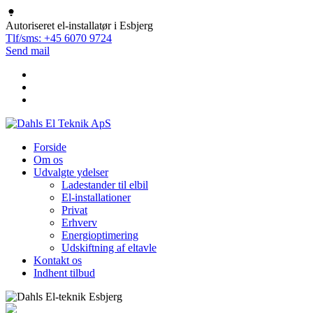
Autoriseret
el-installatør
i Esbjerg
Tlf/sms: +45 6070 9724
Send mail
Forside
Om os
Udvalgte ydelser
Ladestander til elbil
El-installationer
Privat
Erhverv
Energioptimering
Udskiftning af eltavle
Kontakt os
Indhent tilbud